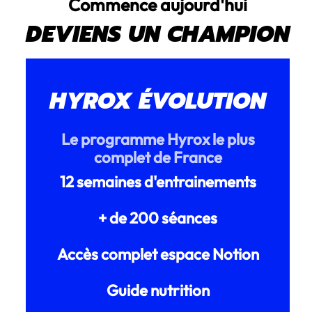
Commence aujourd'hui
DEVIENS UN CHAMPION
HYROX ÉVOLUTION
Le programme Hyrox le plus
complet de France
12 semaines d'entrainements
+ de 200 séances
Accès complet espace Notion
Guide nutrition